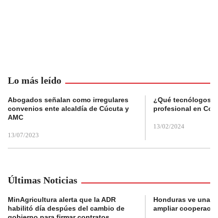
Lo más leído
Abogados señalan como irregulares
¿Qué tecnólogos re
convenios ente alcaldía de Cúcuta y
profesional en Col
AMC
13/02/2024
13/07/2023
Últimas Noticias
MinAgricultura alerta que la ADR
Honduras ve una o
habilitó día despúes del cambio de
ampliar cooperaci
gobierno para firmar contratos