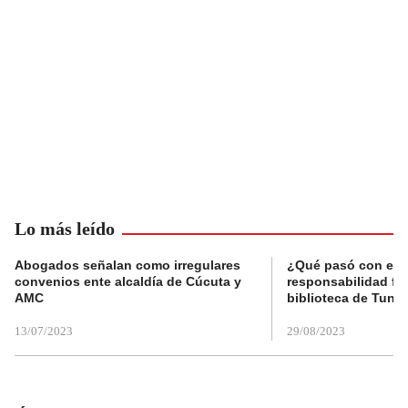
Lo más leído
Abogados señalan como irregulares
¿Qué pasó con el 
convenios ente alcaldía de Cúcuta y
responsabilidad fis
AMC
biblioteca de Tunja
13/07/2023
29/08/2023