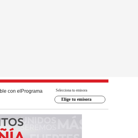
Selecciona tu emisora
ble con el
Programa
Elige tu emisora