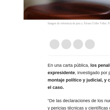
Imagen de referencia de juez y Álvaro Uribe Vélez: F
En una carta pública,
los penal
expresidente
, investigado por
montaje político y judicial, y
el caso.
“De las declaraciones de los nu
y pericias técnicas y científica