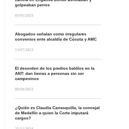
golpeaban perros
05/05/2025
Abogados señalan como irregulares
convenios ente alcaldía de Cúcuta y AMC
13/07/2023
El desorden de los predios baldíos en la
ANT: dan tierras a personas sin ser
campesinos
06/09/2023
¿Quién es Claudia Carrasquilla, la concejal
de Medellín a quien la Corte imputará
cargos?
21/11/2024