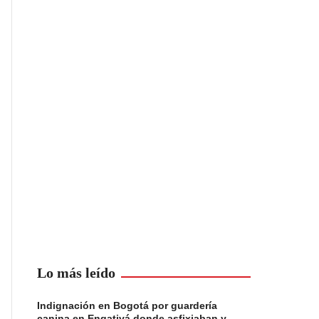
Lo más leído
Indignación en Bogotá por guardería
canina en Engativá donde asfixiaban y