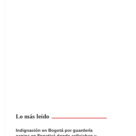
Lo más leído
Indignación en Bogotá por guardería
canina en Engativá donde asfixiaban y