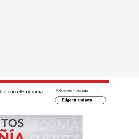
Selecciona tu emisora
ble con el
Programa
Elige tu emisora