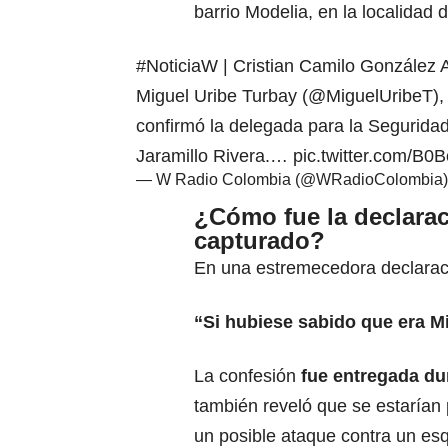
barrio Modelia, en la localidad 
#NoticiaW
| Cristian Camilo González A
Miguel Uribe Turbay (
@MiguelUribeT
)
confirmó la delegada para la Seguridad 
Jaramillo Rivera.…
pic.twitter.com/B0
— W Radio Colombia (@WRadioColombia
¿Cómo fue la declarac
capturado?
En una estremecedora declaraci
“Si hubiese sabido que era
Mi
La confesión
fue entregada dur
también reveló que se estarían 
un posible ataque contra un es