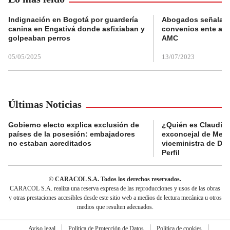
Indignación en Bogotá por guardería
Abogados señalan 
canina en Engativá donde asfixiaban y
convenios ente alc
golpeaban perros
AMC
05/05/2025
13/07/2023
Últimas Noticias
Gobierno electo explica exclusión de
¿Quién es Claudia C
países de la posesión: embajadores
exconcejal de Mede
no estaban acreditados
viceministra de De
Perfil
© CARACOL S.A. Todos los derechos reservados.
CARACOL S.A. realiza una reserva expresa de las reproducciones y usos de las obras
y otras prestaciones accesibles desde este sitio web a medios de lectura mecánica u otros
medios que resulten adecuados.
Aviso legal
Política de Protección de Datos
Política de cookies