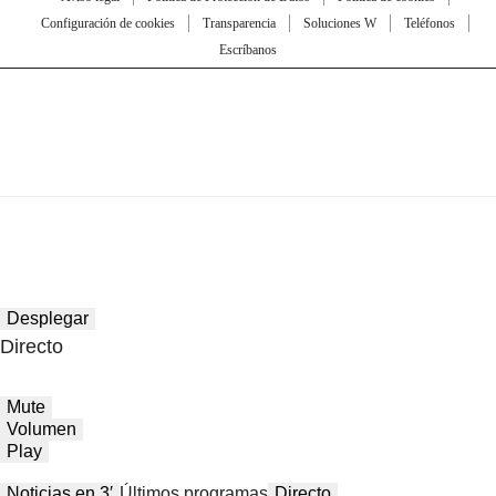
Configuración de cookies
Transparencia
Soluciones W
Teléfonos
Escríbanos
Desplegar
Directo
Mute
Volumen
Play
Noticias en 3′
Últimos programas
Directo