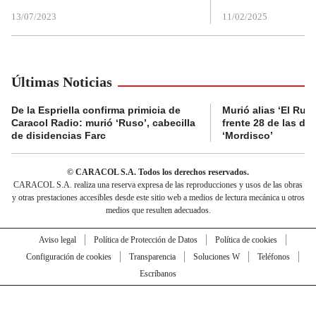
13/07/2023
11/02/2025
Últimas Noticias
De la Espriella confirma primicia de
Murió alias ‘El Ruso
Caracol Radio: murió ‘Ruso’, cabecilla
frente 28 de las di
de disidencias Farc
‘Mordisco’
© CARACOL S.A. Todos los derechos reservados.
CARACOL S.A. realiza una reserva expresa de las reproducciones y usos de las obras
y otras prestaciones accesibles desde este sitio web a medios de lectura mecánica u otros
medios que resulten adecuados.
Aviso legal
Política de Protección de Datos
Política de cookies
Configuración de cookies
Transparencia
Soluciones W
Teléfonos
Escríbanos