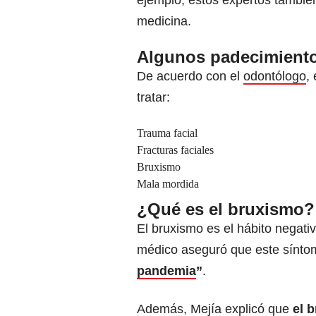
ejemplo, estos expertos tambié
medicina.
Algunos padecimiento
De acuerdo con el
odontólogo
,
tratar:
Trauma facial
Fracturas faciales
Bruxismo
Mala mordida
¿Qué es el bruxismo?
El bruxismo es el hábito negativ
médico aseguró que este sínt
pandemia
”
.
Además, Mejía explicó que
el 