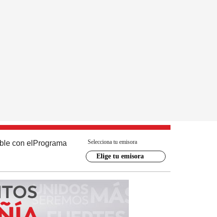
Selecciona tu emisora
ble con el
Programa
Elige tu emisora