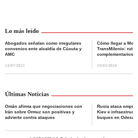
Lo más leído
Abogados señalan como irregulares
Cómo llegar a Mons
convenios ente alcaldía de Cúcuta y
TransMilenio: rutas
AMC
complementarios
13/07/2023
19/03/2024
Últimas Noticias
Omán afirma que negociaciones con
Rusia ataca empres
Irán sobre Ormuz son positivas y
Kiev e infraestructu
advierte contra ataques
buques en Odesa