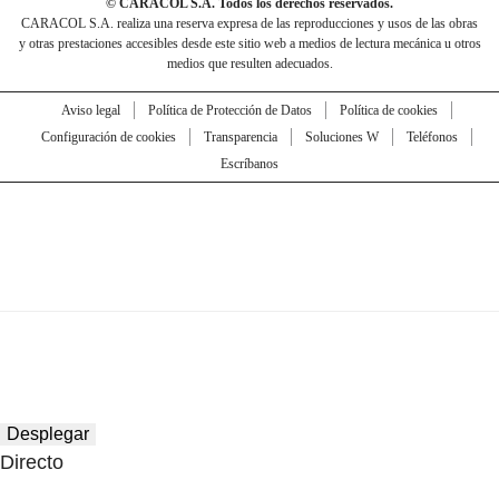
© CARACOL S.A. Todos los derechos reservados.
CARACOL S.A. realiza una reserva expresa de las reproducciones y usos de las obras
y otras prestaciones accesibles desde este sitio web a medios de lectura mecánica u otros
medios que resulten adecuados.
Aviso legal
Política de Protección de Datos
Política de cookies
Configuración de cookies
Transparencia
Soluciones W
Teléfonos
Escríbanos
Desplegar
Directo