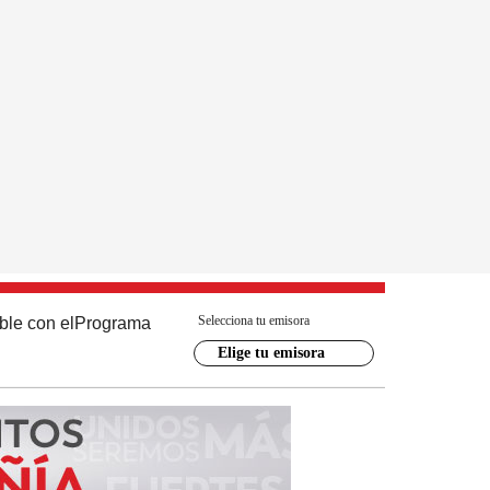
Selecciona tu emisora
ble con el
Programa
Elige tu emisora