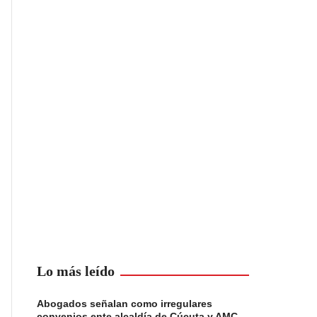
Lo más leído
Abogados señalan como irregulares
convenios ente alcaldía de Cúcuta y AMC