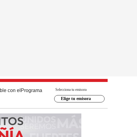
Selecciona tu emisora
ble con el
Programa
Elige tu emisora