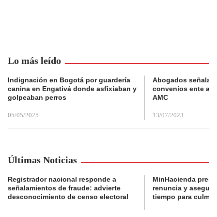
Lo más leído
Indignación en Bogotá por guardería
Abogados señalan 
canina en Engativá donde asfixiaban y
convenios ente alc
golpeaban perros
AMC
05/05/2025
13/07/2023
Últimas Noticias
Registrador nacional responde a
MinHacienda presen
señalamientos de fraude: advierte
renuncia y aseguró
desconocimiento de censo electoral
tiempo para culmina