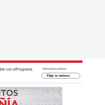
Selecciona tu emisora
ble con el
Programa
Elige tu emisora