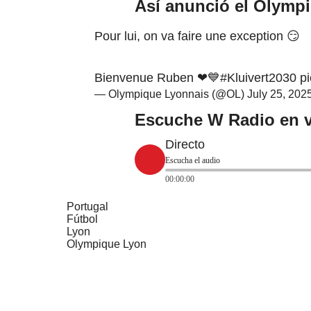
Así anunció el Olympi
Pour lui, on va faire une exception 😏
Bienvenue Ruben ❤💙
#Kluivert2030
p
— Olympique Lyonnais (@OL)
July 25, 202
Escuche W Radio en v
Directo
Escucha el audio
00:00:00
Portugal
Fútbol
Lyon
Olympique Lyon