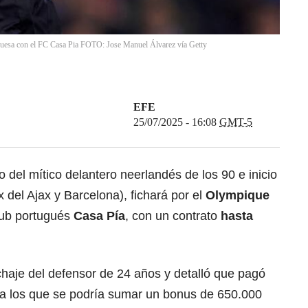
uguesa con el FC Casa Pia FOTO: Jose Manuel Álvarez vía Getty
EFE
25/07/2025 - 16:08
GMT-5
ijo del mítico delantero neerlandés de los 90 e inicio
 del Ajax y Barcelona), fichará por el
Olympique
lub portugués
Casa Pía
, con un contrato
hasta
ichaje del defensor de 24 años y detalló que pagó
 a los que se podría sumar un bonus de 650.000