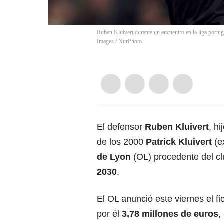
Ruben Kluivert durante un encuentro en la liga port
Images
/
NurPhoto
El defensor
Ruben Kluivert
, h
de los 2000
Patrick Kluivert
(ex
de Lyon
(OL) procedente del c
2030
.
El OL anunció este viernes el f
por él
3,78 millones de euros
,