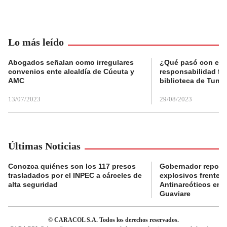
Lo más leído
Abogados señalan como irregulares
¿Qué pasó con el 
convenios ente alcaldía de Cúcuta y
responsabilidad fis
AMC
biblioteca de Tunja
13/07/2023
29/08/2023
Últimas Noticias
Conozca quiénes son los 117 presos
Gobernador reporta
trasladados por el INPEC a cárceles de
explosivos frente 
alta seguridad
Antinarcóticos en 
Guaviare
© CARACOL S.A. Todos los derechos reservados.