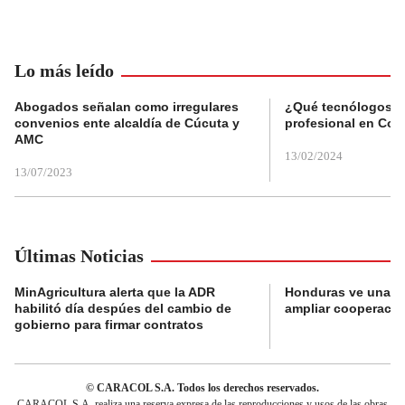
Lo más leído
Abogados señalan como irregulares
¿Qué tecnólogos re
convenios ente alcaldía de Cúcuta y
profesional en Col
AMC
13/02/2024
13/07/2023
Últimas Noticias
MinAgricultura alerta que la ADR
Honduras ve una o
habilitó día despúes del cambio de
ampliar cooperaci
gobierno para firmar contratos
© CARACOL S.A. Todos los derechos reservados.
CARACOL S.A. realiza una reserva expresa de las reproducciones y usos de las obras