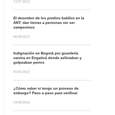
13/07/2023
El desorden de los predios baldíos en la
ANT: dan tierras a personas sin ser
campesinos
06/09/2023
Indignación en Bogotá por guardería
canina en Engativá donde asfixiaban y
golpeaban perros
05/05/2025
¿Cómo saber si tengo un proceso de
embargo? Paso a paso para verificar
19/09/2024