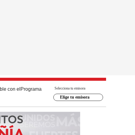
Selecciona tu emisora
ble con el
Programa
Elige tu emisora