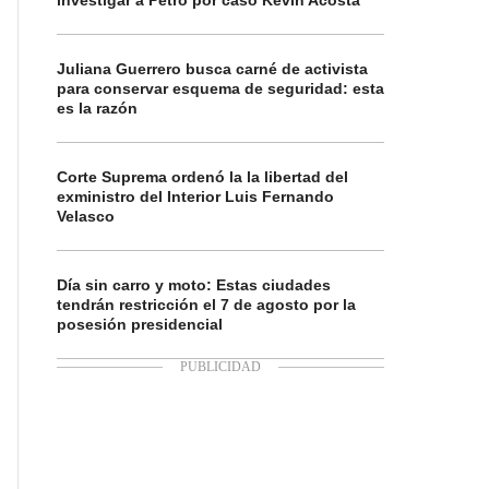
investigar a Petro por caso Kevin Acosta
Juliana Guerrero busca carné de activista
para conservar esquema de seguridad: esta
es la razón
Corte Suprema ordenó la la libertad del
exministro del Interior Luis Fernando
Velasco
Día sin carro y moto: Estas ciudades
tendrán restricción el 7 de agosto por la
posesión presidencial