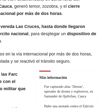
 Cauca
, generó temor, zozobra, y el
cierre
rnacional por más de dos horas
.
a
vereda Las Cruces, hasta donde llegaron
ército nacional
, para desplegar un
dispositivo de
a.
s en la vía internacional por más de dos horas,
olada y se reactivó el tránsito seguro.
 las Farc
Más información
e con el
Fue capturado alias ‘Deison’,
o militar que
operador de drones y explosivos, en
Santander de Quilichao, Cauca
Hubo una asonada contra el Ejército