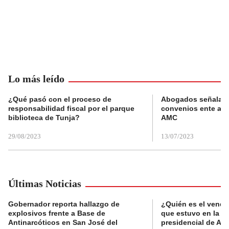
Lo más leído
¿Qué pasó con el proceso de
Abogados señalan 
responsabilidad fiscal por el parque
convenios ente alc
biblioteca de Tunja?
AMC
29/08/2023
13/07/2023
Últimas Noticias
Gobernador reporta hallazgo de
¿Quién es el vende
explosivos frente a Base de
que estuvo en la p
Antinarcóticos en San José del
presidencial de Abe