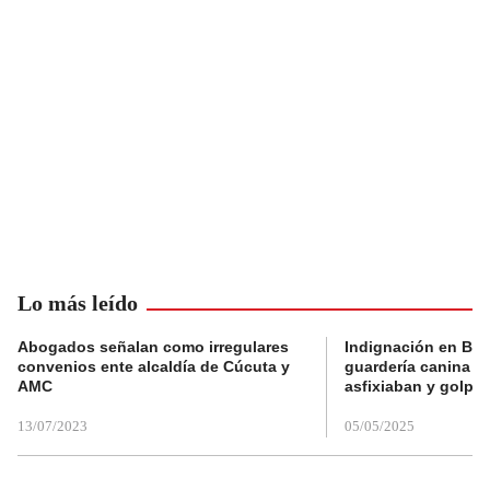
Lo más leído
Abogados señalan como irregulares
Indignación en Bog
convenios ente alcaldía de Cúcuta y
guardería canina e
AMC
asfixiaban y golpe
13/07/2023
05/05/2025