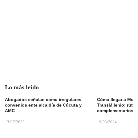
Lo más leído
Abogados señalan como irregulares
Cómo llegar a Mons
convenios ente alcaldía de Cúcuta y
TransMilenio: rutas
AMC
complementarios
13/07/2023
19/03/2024