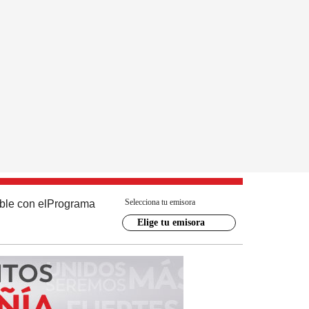
Selecciona tu emisora
ble con el
Programa
Elige tu emisora