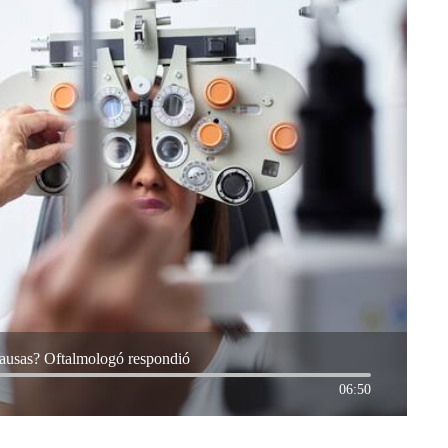
causas? Oftalmologó respondió
06:50