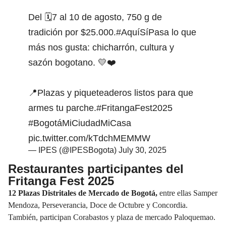
Del 🗓️7 al 10 de agosto, 750 g de
tradición por $25.000.
#AquíSíPasa
lo que
más nos gusta: chicharrón, cultura y
sazón bogotano. 💛❤️
📍Plazas y piqueteaderos listos para que
armes tu parche.
#FritangaFest2025
#BogotáMiCiudadMiCasa
pic.twitter.com/kTdchMEMMW
— IPES (@IPESBogota)
July 30, 2025
Restaurantes participantes del
Fritanga Fest 2025
12 Plazas Distritales de Mercado de
Bogotá
,
entre ellas Samper
Mendoza, Perseverancia, Doce de Octubre y Concordia.
También, participan Corabastos y plaza de mercado Paloquemao.