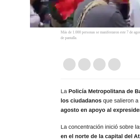
Más de 1.000 personas se manifestaron este 7 de agos
de pantalla.
La
Policía Metropolitana de B
los ciudadanos
que salieron a
agosto en apoyo al expreside
La concentración inició sobre l
en el norte de la capital del At