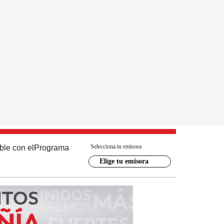
Selecciona tu emisora
ble con el
Programa
Elige tu emisora