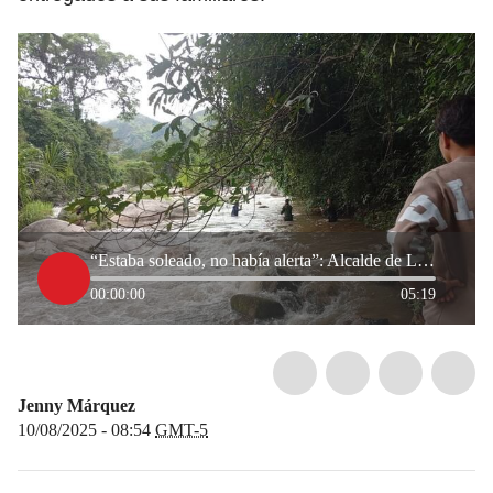
“Estaba soleado, no había alerta”: Alcalde de Los Patios por creciente súbita que dejó cinco muertos
00:00:00
05:19
Jenny Márquez
10/08/2025 - 08:54
GMT-5