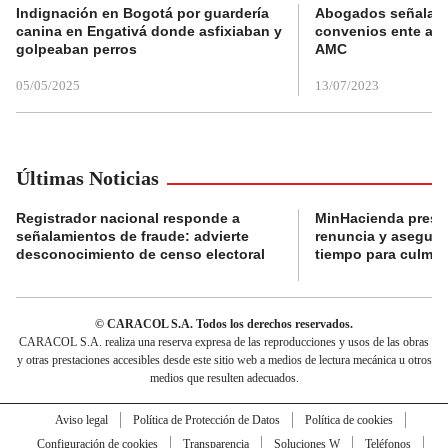
Indignación en Bogotá por guardería
Abogados señalan 
canina en Engativá donde asfixiaban y
convenios ente alc
golpeaban perros
AMC
05/05/2025
13/07/2023
Últimas Noticias
Registrador nacional responde a
MinHacienda presen
señalamientos de fraude: advierte
renuncia y aseguró
desconocimiento de censo electoral
tiempo para culmina
© CARACOL S.A. Todos los derechos reservados.
CARACOL S.A. realiza una reserva expresa de las reproducciones y usos de las obras
y otras prestaciones accesibles desde este sitio web a medios de lectura mecánica u otros
medios que resulten adecuados.
Aviso legal
Política de Protección de Datos
Política de cookies
Configuración de cookies
Transparencia
Soluciones W
Teléfonos