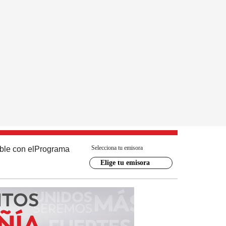
Selecciona tu emisora
ble con el
Programa
Elige tu emisora