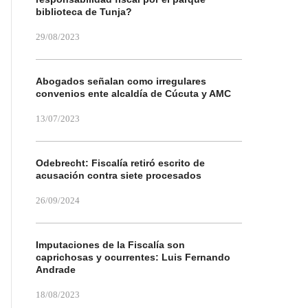
biblioteca de Tunja?
29/08/2023
Abogados señalan como irregulares
convenios ente alcaldía de Cúcuta y AMC
13/07/2023
Odebrecht: Fiscalía retiró escrito de
acusación contra siete procesados
26/09/2024
Imputaciones de la Fiscalía son
caprichosas y ocurrentes: Luis Fernando
Andrade
18/08/2023