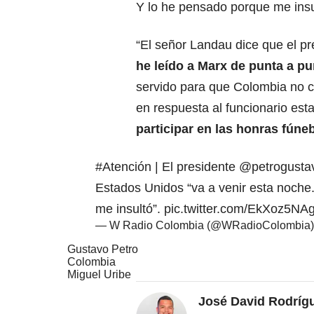
Y lo he pensado porque me insul
“El señor Landau dice que el pr
he leído a Marx de punta a pu
servido para que Colombia no 
en respuesta al funcionario es
participar en las honras fúne
#Atención
| El presidente
@petrogusta
Estados Unidos “va a venir esta noche.
me insultó”.
pic.twitter.com/EkXoz5NA
— W Radio Colombia (@WRadioColombia
Gustavo Petro
Colombia
Miguel Uribe
José David Rodríg