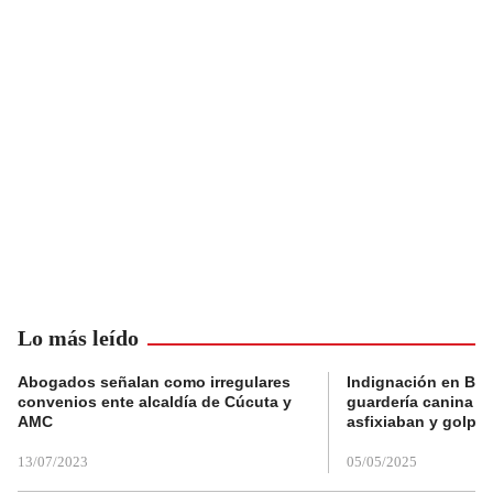
Lo más leído
Abogados señalan como irregulares
Indignación en Bog
convenios ente alcaldía de Cúcuta y
guardería canina e
AMC
asfixiaban y golpe
13/07/2023
05/05/2025