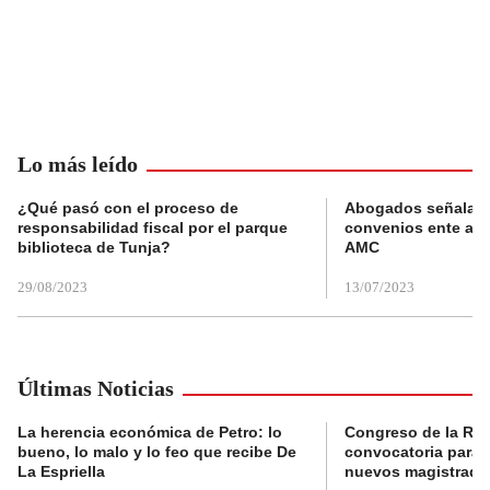
Lo más leído
¿Qué pasó con el proceso de
Abogados señalan 
responsabilidad fiscal por el parque
convenios ente alc
biblioteca de Tunja?
AMC
29/08/2023
13/07/2023
Últimas Noticias
La herencia económica de Petro: lo
Congreso de la Rep
bueno, lo malo y lo feo que recibe De
convocatoria para l
La Espriella
nuevos magistrado