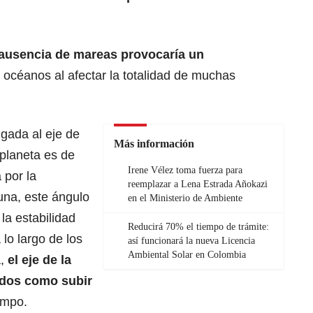
 ausencia de mareas provocaría un
s océanos al afectar la totalidad de muchas
igada al eje de
Más información
l planeta es de
Irene Vélez toma fuerza para
 por l
a
reemplazar a Lena Estrada Añokazi
una,
este ángulo
en el Ministerio de Ambiente
 la estabilidad
Reducirá 70% el tiempo de trámite:
lo largo de los
así funcionará la nueva Licencia
Ambiental Solar en Colombia
a,
el eje de la
rados como subir
empo.