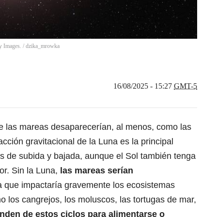
ty Images.
/
dzika_mrowka
16/08/2025 - 15:27
GMT-5
que las mareas desaparecerían, al menos, como las
acción gravitacional de la Luna
es la principal
s de subida y bajada,
aunque el Sol también tenga
or. Sin la Luna,
las mareas serían
a que impactaría gravemente los ecosistemas
 los cangrejos, los moluscos, las tortugas de mar,
nden de estos ciclos para alimentarse o