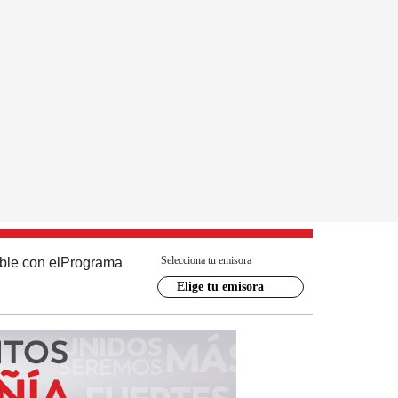
Selecciona tu emisora
ble con el
Programa
Elige tu emisora