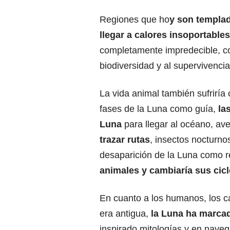
Regiones que ho
y son templad
llegar a calores insoportables
completamente impredecible, con
biodiversidad y al supervivenci
La vida animal también sufriría 
fases de la Luna como guía,
las
Luna
para llegar al océano,
ave
trazar rutas
,
insectos nocturnos
desaparición de la Luna como 
animales y cambiaría sus cicl
En cuanto a los humanos, los c
era antigua,
la Luna ha marcad
inspirado mitologías y en nave