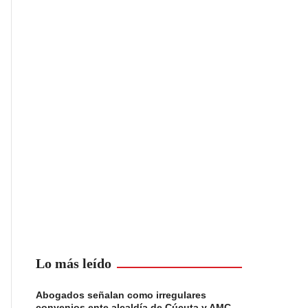
Lo más leído
Abogados señalan como irregulares
convenios ente alcaldía de Cúcuta y AMC