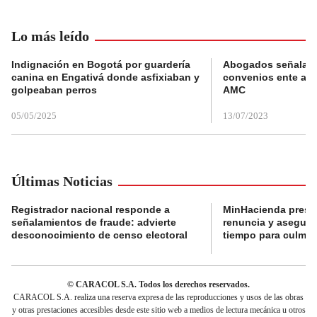
Lo más leído
Indignación en Bogotá por guardería
Abogados señalan 
canina en Engativá donde asfixiaban y
convenios ente alc
golpeaban perros
AMC
05/05/2025
13/07/2023
Últimas Noticias
Registrador nacional responde a
MinHacienda presen
señalamientos de fraude: advierte
renuncia y aseguró
desconocimiento de censo electoral
tiempo para culmina
© CARACOL S.A. Todos los derechos reservados.
CARACOL S.A. realiza una reserva expresa de las reproducciones y usos de las obras
y otras prestaciones accesibles desde este sitio web a medios de lectura mecánica u otros