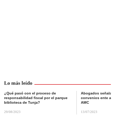
Lo más leído
¿Qué pasó con el proceso de
Abogados señalan 
responsabilidad fiscal por el parque
convenios ente alc
biblioteca de Tunja?
AMC
29/08/2023
13/07/2023