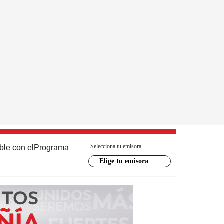
Selecciona tu emisora
ble con el
Programa
Elige tu emisora