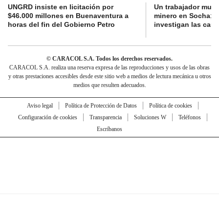
UNGRD insiste en licitación por
Un trabajador muri
$46.000 millones en Buenaventura a
minero en Socha; a
horas del fin del Gobierno Petro
investigan las cau
© CARACOL S.A. Todos los derechos reservados.
CARACOL S.A. realiza una reserva expresa de las reproducciones y usos de las obras
y otras prestaciones accesibles desde este sitio web a medios de lectura mecánica u otros
medios que resulten adecuados.
Aviso legal
Política de Protección de Datos
Política de cookies
Configuración de cookies
Transparencia
Soluciones W
Teléfonos
Escríbanos