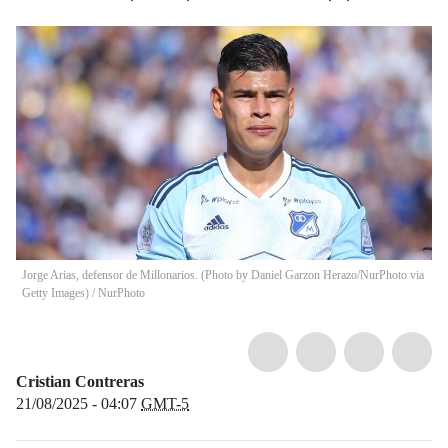
Jorge Arias, defensor de Millonarios. (Photo by Daniel Garzon Herazo/NurPhoto via
Getty Images)
/
NurPhoto
Cristian Contreras
21/08/2025 - 04:07
GMT-5