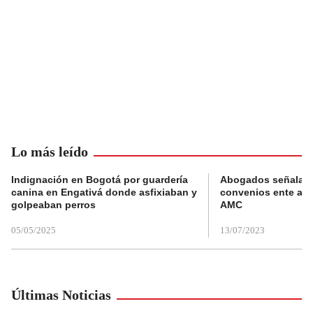
Lo más leído
Indignación en Bogotá por guardería
Abogados señalan 
canina en Engativá donde asfixiaban y
convenios ente alc
golpeaban perros
AMC
05/05/2025
13/07/2023
Últimas Noticias