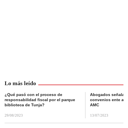
Lo más leído
¿Qué pasó con el proceso de
Abogados señalan 
responsabilidad fiscal por el parque
convenios ente alc
biblioteca de Tunja?
AMC
29/08/2023
13/07/2023