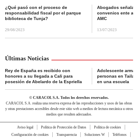
¿Qué pasó con el proceso de
Abogados señalan 
responsabilidad fiscal por el parque
convenios ente alc
biblioteca de Tunja?
AMC
29/08/2023
13/07/2023
Últimas Noticias
Rey de España es recibido con
Adolescente armad
honores a su llegada a Cali para
personas en Tailand
posesión de Abelardo de la Espriella
en una escuela
© CARACOL S.A. Todos los derechos reservados.
CARACOL S.A. realiza una reserva expresa de las reproducciones y usos de las obras
y otras prestaciones accesibles desde este sitio web a medios de lectura mecánica u otros
medios que resulten adecuados.
Aviso legal
Política de Protección de Datos
Política de cookies
Configuración de cookies
Transparencia
Soluciones W
Teléfonos