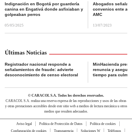
Indignación en Bogotá por guardería
Abogados señalan 
canina en Engativá donde asfixiaban y
convenios ente alc
golpeaban perros
AMC
05/05/2025
13/07/2023
Últimas Noticias
Registrador nacional responde a
MinHacienda presen
señalamientos de fraude: advierte
renuncia y aseguró
desconocimiento de censo electoral
tiempo para culmina
© CARACOL S.A. Todos los derechos reservados.
CARACOL S.A. realiza una reserva expresa de las reproducciones y usos de las obras
y otras prestaciones accesibles desde este sitio web a medios de lectura mecánica u otros
medios que resulten adecuados.
Aviso legal
Política de Protección de Datos
Política de cookies
Configuración de cookies
Transparencia
Soluciones W
Teléfonos