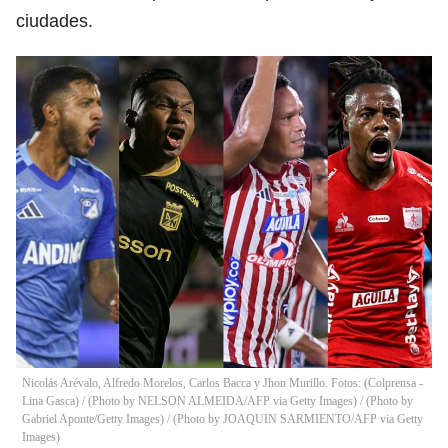
ciudades.
Nicolás Arévalo, Alfredo Morelos, Carlos Bacca y Jhon Murillo. Fotos: (Colprensa -
Lina Gasca) / (Photo by NELSON ALMEIDA/AFP via Getty Images) / (Photo by
Gabriel Aponte/Getty Images) / (Photo by JOAQUIN SARMIENTO/AFP via Getty
Images)