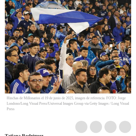
Hinchas de Millonarios el 19 de junio de 2025, imagen de referencia. FOTO: Jorge
Londono/Long Visual Press/Universal Images Group via Getty Images
/
Long Visual
Press
Tatiana Rodríguez