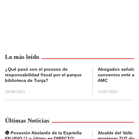
Lo más leído
¿Qué pasó con el proceso de
Abogados señalan 
responsabilidad fiscal por el parque
convenios ente alc
biblioteca de Tunja?
AMC
29/08/2023
13/07/2023
Últimas Noticias
🔴 Posesión Abelardo de la Espriella
Alcalde del Valle 
EN VIVO | Lo último en DIRECTO:
mantener ZUT dond