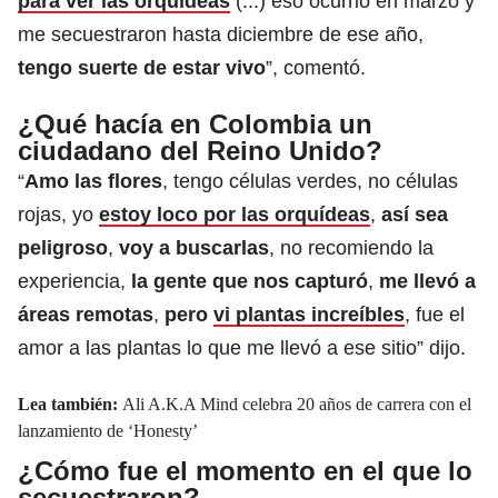
para ver las orquídeas
(...) eso ocurrió en marzo y
me secuestraron hasta diciembre de ese año,
tengo suerte de estar vivo
”, comentó.
¿Qué hacía en Colombia un
ciudadano del Reino Unido?
“
Amo las flores
, tengo células verdes, no células
rojas, yo
estoy loco por las orquídeas
,
así sea
peligroso
,
voy a buscarlas
, no recomiendo la
experiencia,
la gente que nos capturó
,
me llevó a
áreas remotas
,
pero
vi plantas increíbles
, fue el
amor a las plantas lo que me llevó a ese sitio” dijo.
Lea también:
Ali A.K.A Mind celebra 20 años de carrera con el
lanzamiento de ‘Honesty’
¿Cómo fue el momento en el que lo
secuestraron?