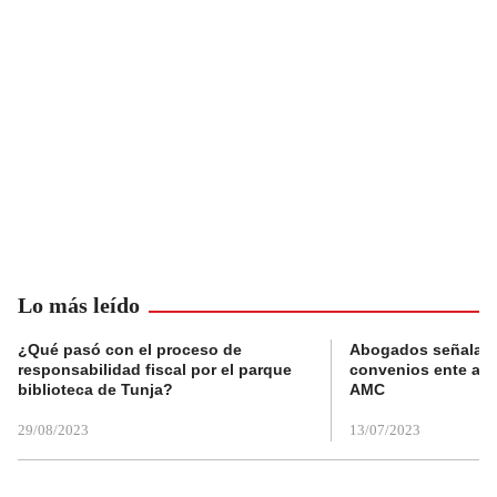
Lo más leído
¿Qué pasó con el proceso de
Abogados señalan 
responsabilidad fiscal por el parque
convenios ente alc
biblioteca de Tunja?
AMC
29/08/2023
13/07/2023