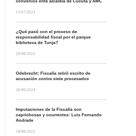
convenios ente alcaldía de Cúcuta y AMC
13/07/2023
¿Qué pasó con el proceso de
responsabilidad fiscal por el parque
biblioteca de Tunja?
29/08/2023
Odebrecht: Fiscalía retiró escrito de
acusación contra siete procesados
26/09/2024
Imputaciones de la Fiscalía son
caprichosas y ocurrentes: Luis Fernando
Andrade
18/08/2023