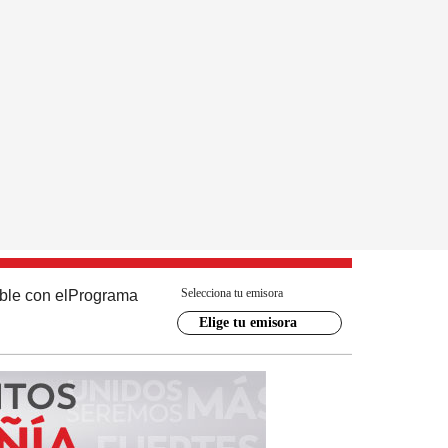
Selecciona tu emisora
ble con el
Programa
Elige tu emisora