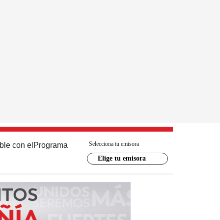
Selecciona tu emisora
ble con el
Programa
Elige tu emisora