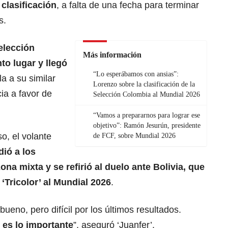
 clasificación
, a falta de una fecha para terminar
s.
Selección
Más información
nto lugar
y llegó
“Lo esperábamos con ansias”:
la a su similar
Lorenzo sobre la clasificación de la
ia a favor de
Selección Colombia al Mundial 2026
“Vamos a prepararnos para lograr ese
objetivo”: Ramón Jesurún, presidente
o, el volante
de FCF, sobre Mundial 2026
ió a los
na mixta y se refirió al duelo ante
Bolivia
, que
a ‘Tricolor’ al Mundial 2026
.
eno, pero difícil por los últimos resultados.
e es lo importante
”, aseguró ‘Juanfer’.