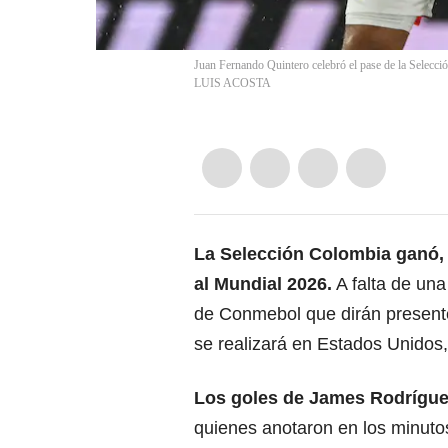
Juan Fernando Quintero celebró el pase de la Selec
LUIS ACOSTA
La Selección Colombia ganó, g
al Mundial 2026
.
A falta de una 
de Conmebol que dirán present
se realizará en Estados Unidos
Los goles de
James Rodrígu
quienes anotaron en los minuto