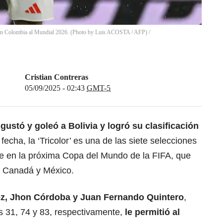
ción Colombia al Mundial 2026. (Photo by Luis ACOSTA / AFP)
/
Cristian Contreras
05/09/2025 - 02:43
GMT-5
ustó y goleó a Bolivia y logró su clasificación
fecha, la ‘Tricolor’ es una de las siete selecciones
e en la próxima Copa del Mundo de la FIFA, que
, Canadá y México.
ez
,
Jhon Córdoba
y
Juan Fernando Quintero
,
s 31, 74 y 83, respectivamente,
le permitió al