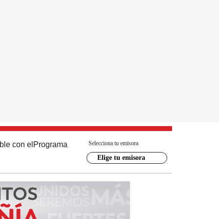
Selecciona tu emisora
ble con el
Programa
Elige tu emisora