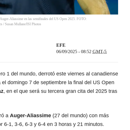
ix Auger-Aliassime en las semifinales del US Open 2025. FOTO:
es
/
Susan Mullane/ISI Photos
EFE
06/09/2025 - 08:52
GMT-5
ro 1 del mundo, derrotó este viernes al canadiense
 el domingo 7 de septiembre la final del US Open
az
, en el que será su tercera gran cita del 2025 tras
ró a
Auger-Aliassime
(27 del mundo) con más
r 6-1, 3-6, 6-3 y 6-4 en 3 horas y 21 minutos.