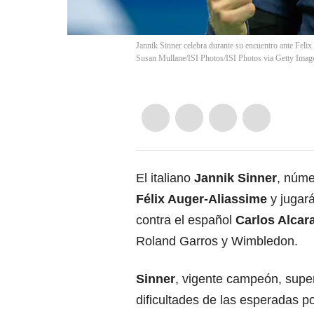
Jannik Sinner celebra durante su encuentro ante Fel
Susan Mullane/ISI Photos/ISI Photos via Getty Imag
El italiano
Jannik Sinner
, núme
Félix Auger-Aliassime
y jugará
contra el español
Carlos Alcar
Roland Garros y Wimbledon.
Sinner
, vigente campeón, supe
dificultades de las esperadas po