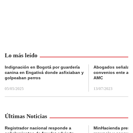
Lo más leído
Indignación en Bogotá por guardería
Abogados señalan 
canina en Engativá donde asfixiaban y
convenios ente alc
golpeaban perros
AMC
05/05/2025
13/07/2023
Últimas Noticias
Registrador nacional responde a
MinHacienda presen