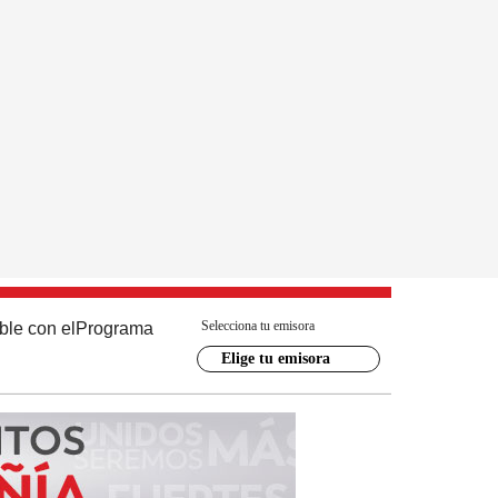
Selecciona tu emisora
ble con el
Programa
Elige tu emisora