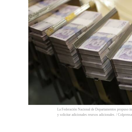
La Federación Nacional de Departamentos propuso incl
y solicitar adicionales reursos adicionales.
/
Colprensa