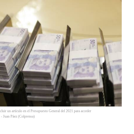
uir un artículo en el Presupuesto General del 2021 para acceder
 - Juan Páez
(
Colprensa
)