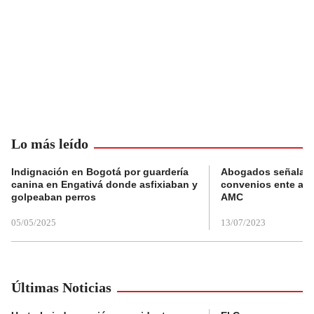
Lo más leído
Indignación en Bogotá por guardería
Abogados señalan 
canina en Engativá donde asfixiaban y
convenios ente alc
golpeaban perros
AMC
05/05/2025
13/07/2023
Últimas Noticias