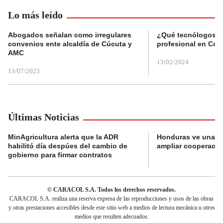
Lo más leído
Abogados señalan como irregulares
¿Qué tecnólogos re
convenios ente alcaldía de Cúcuta y
profesional en Col
AMC
13/02/2024
13/07/2023
Últimas Noticias
MinAgricultura alerta que la ADR
Honduras ve una o
habilitó día despúes del cambio de
ampliar cooperaci
gobierno para firmar contratos
© CARACOL S.A. Todos los derechos reservados.
CARACOL S.A. realiza una reserva expresa de las reproducciones y usos de las obras
y otras prestaciones accesibles desde este sitio web a medios de lectura mecánica u otros
medios que resulten adecuados.