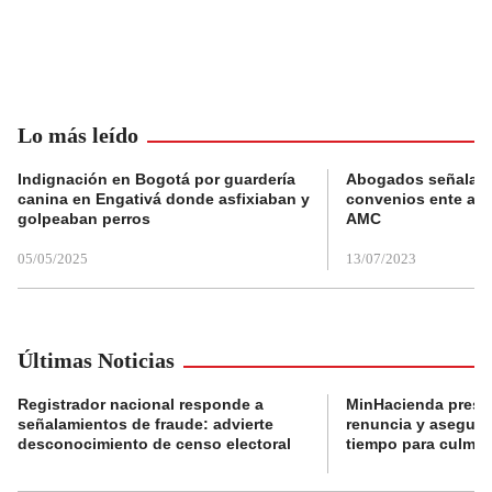
Lo más leído
Indignación en Bogotá por guardería
Abogados señalan 
canina en Engativá donde asfixiaban y
convenios ente alc
golpeaban perros
AMC
05/05/2025
13/07/2023
Últimas Noticias
Registrador nacional responde a
MinHacienda presen
señalamientos de fraude: advierte
renuncia y aseguró
desconocimiento de censo electoral
tiempo para culmina