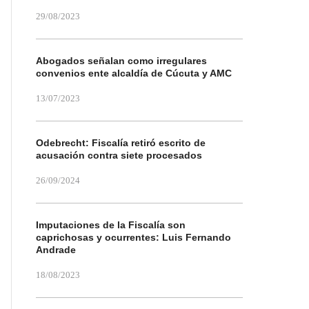
29/08/2023
Abogados señalan como irregulares
convenios ente alcaldía de Cúcuta y AMC
13/07/2023
Odebrecht: Fiscalía retiró escrito de
acusación contra siete procesados
26/09/2024
Imputaciones de la Fiscalía son
caprichosas y ocurrentes: Luis Fernando
Andrade
18/08/2023