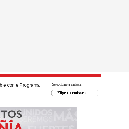
Selecciona tu emisora
ble con el
Programa
Elige tu emisora