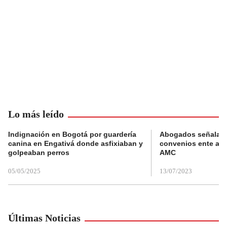
Lo más leído
Indignación en Bogotá por guardería
Abogados señalan 
canina en Engativá donde asfixiaban y
convenios ente alc
golpeaban perros
AMC
05/05/2025
13/07/2023
Últimas Noticias