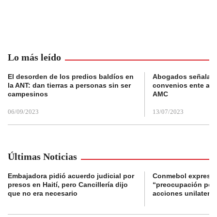
Lo más leído
El desorden de los predios baldíos en
Abogados señalan 
la ANT: dan tierras a personas sin ser
convenios ente alc
campesinos
AMC
06/09/2023
13/07/2023
Últimas Noticias
Embajadora pidió acuerdo judicial por
Conmebol expresó
presos en Haití, pero Cancillería dijo
“preocupación por 
que no era necesario
acciones unilateral