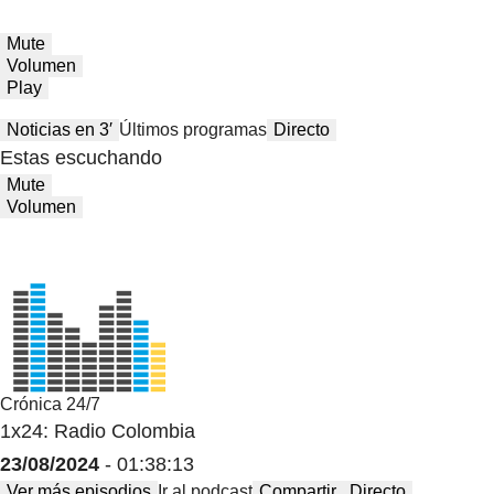
Mute
Volumen
Play
Noticias en 3′
Últimos programas
Directo
Estas escuchando
Mute
Volumen
Crónica 24/7
1x24: Radio Colombia
23/08/2024
- 01:38:13
Ver más episodios
Ir al podcast
Compartir
Directo